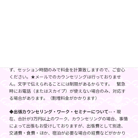
でもご希望日時が読めない場合は、お返事できずお受け致し
かねますので、ご注意くださいませ。
・2日前までにご連絡いただければ、日・時・内容・相談者変
更などが可能です。
・原則として、お振込みの返金は致しませんので、良くご検
討の上ご予約いただけますよう、お願い致します。・スカイ
プをご希望の方は、ご予約時にお知らせいただき、アカウン
トをお伝え致します。 途中で通信が乱れることをご心配さ
れる方もいらっしゃいますが、その間は時間をカウントせ
ず、セッション時間のみで料金を計算致しますので、ご安心
ください。★メールでのカウンセリングは行っておりませ
ん。文字で伝えられることには制限があるからです。 緊急
時にお電話（またはスカイプ）が使えない場合のみ、対応す
る場合があります。（割増料金がかかります）
◆出張カウンセリング・ワーク・セミナーについて--
・現
在、合計が3万円以上のワーク、カウンセリングの場合、事情
によって出張もお受けしておりますが、出張費として別途、
交通費・食費・ほか、宿泊が必要な場合の経費などがかかり