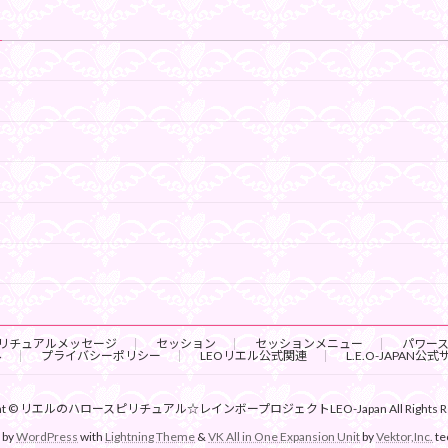
リチュアルメッセージ
セッション
セッションメニュー
パワー
み
プライバシーポリシー
LEOリエル公式関連
L.E.O-JAPAN公
ight © リエルのハロースピリチュアル☆レインボープロジェクトLEO-Japan All Rights Res
 by
WordPress
with
Lightning Theme
&
VK All in One Expansion Unit
by
Vektor,Inc.
te