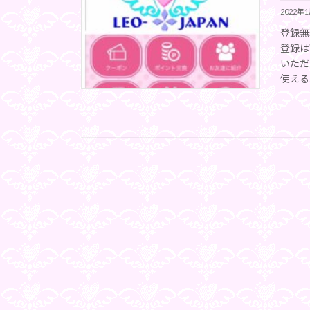
2022年
登録無
登録は
いただ
使える5