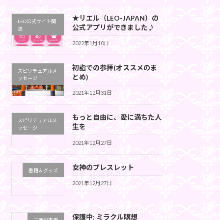
★リエル（LEO-JAPAN）の
LEO公式サイト関
公式アプリができました♪
連
2022年1月10日
初詣での参拝(オススメのま
スピリチュアルメ
とめ)
ッセージ
2021年12月31日
もっと自由に、愛に満ちた人
スピリチュアルメ
生を
ッセージ
2021年12月27日
女神のブレスレット
書籍＆グッズ
2021年12月27日
保護中: ミラクル瞑想