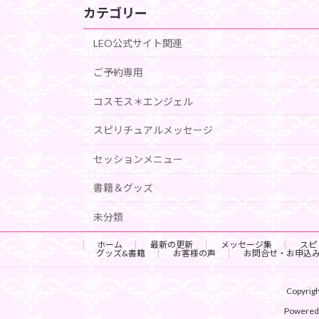
カテゴリー
LEO公式サイト関連
ご予約専用
コスモス＊エンジェル
スピリチュアルメッセージ
セッションメニュー
書籍＆グッズ
未分類
ホーム
最新の更新
メッセージ集
スピ
グッズ&書籍
お客様の声
お問合せ・お申込
Copyr
Powered