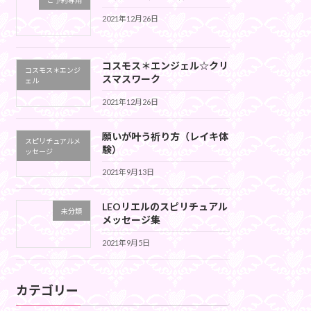
ご予約専用
2021年12月26日
コスモス＊エンジェル☆クリ
コスモス＊エンジ
スマスワーク
ェル
2021年12月26日
願いが叶う祈り方（レイキ体
スピリチュアルメ
験）
ッセージ
2021年9月13日
LEOリエルのスピリチュアル
未分類
メッセージ集
2021年9月5日
カテゴリー