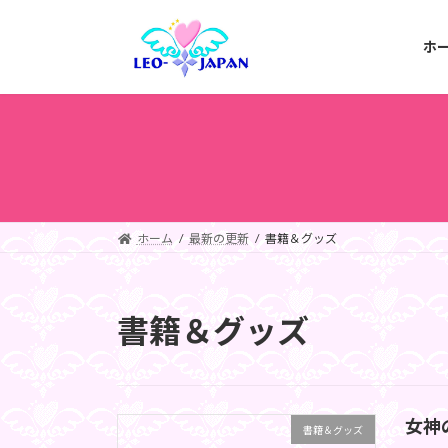
コ
ナ
ン
ビ
ホ
テ
ゲ
ン
ー
ツ
シ
へ
ョ
ス
ン
キ
に
ッ
移
プ
動
ホーム
最新の更新
書籍＆グッズ
書籍＆グッズ
女神
書籍＆グッズ