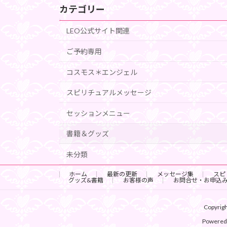
カテゴリー
LEO公式サイト関連
ご予約専用
コスモス＊エンジェル
スピリチュアルメッセージ
セッションメニュー
書籍＆グッズ
未分類
ホーム
最新の更新
メッセージ集
スピ
グッズ&書籍
お客様の声
お問合せ・お申込
Copyr
Powered