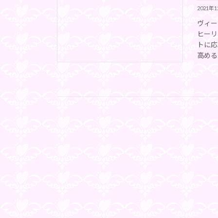
2021年
ヴィー
ヒーリ
トに応
高める