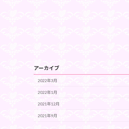
アーカイブ
2022年3月
2022年1月
2021年12月
2021年9月