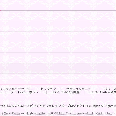
リチュアルメッセージ
セッション
セッションメニュー
パワー
み
プライバシーポリシー
LEOリエル公式関連
L.E.O-JAPAN公
ight © リエルのハロースピリチュアル☆レインボープロジェクトLEO-Japan All Rights Res
 by
WordPress
with
Lightning Theme
&
VK All in One Expansion Unit
by
Vektor,Inc.
te