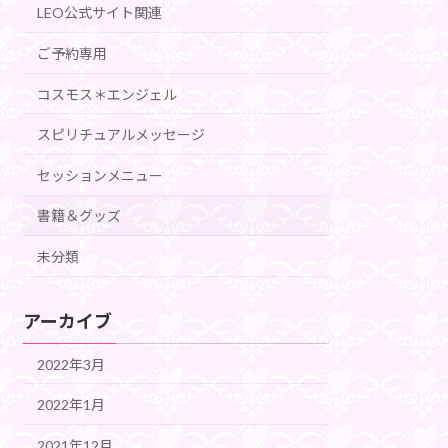
LEO公式サイト関連
ご予約専用
コスモス＊エンジェル
スピリチュアルメッセージ
セッションメニュー
書籍＆グッズ
未分類
アーカイブ
2022年3月
2022年1月
2021年12月